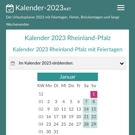
Kalender-2023
.NET
Der Urlaubsplaner 2023 mit Feiertagen, Ferien, Brückentagen und lange
Wochenenden
Kalender 2023 nach Bundesländern
Kalender 2023 Rheinland-Pfalz
Ferien 2023 nach Bundesländern
Kalender 2023 Rheinland-Pfalz mit Feiertagen
Feiertage 2023 nach Bundesländern
Im Kalender 2023 einblenden:
Feiertage 2023 Deutschland
Januar
gesetzliche Feiertage
Brückentage 2023
KW
Mo
Di
Mi
Do
Fr
Sa
So
nicht gesetzliche Feiertage
52
1
Kalender 2023 zum Ausdrucken
Brückentage
01
2
3
4
5
6
7
8
02
9
10
11
12
13
14
15
EXCEL-Kalender 2023
lange Wochenenden
03
16
17
18
19
20
21
22
04
23
24
25
26
27
28
29
05
30
31