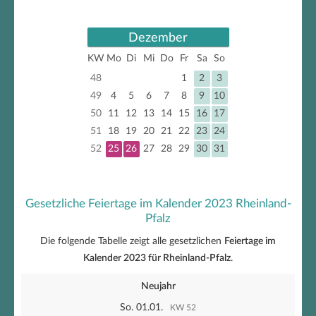
Dezember
KW
Mo
Di
Mi
Do
Fr
Sa
So
48
1
2
3
49
4
5
6
7
8
9
10
50
11
12
13
14
15
16
17
51
18
19
20
21
22
23
24
52
25
26
27
28
29
30
31
Gesetzliche Feiertage im Kalender 2023 Rheinland-
Pfalz
Die folgende Tabelle zeigt alle gesetzlichen
Feiertage im
Kalender 2023 für Rheinland-Pfalz
.
Neujahr
So. 01.01.
KW 52