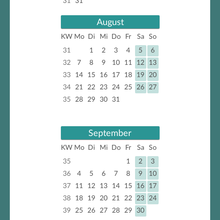
31
31
August
KW
Mo
Di
Mi
Do
Fr
Sa
So
31
1
2
3
4
5
6
32
7
8
9
10
11
12
13
33
14
15
16
17
18
19
20
34
21
22
23
24
25
26
27
35
28
29
30
31
September
KW
Mo
Di
Mi
Do
Fr
Sa
So
35
1
2
3
36
4
5
6
7
8
9
10
37
11
12
13
14
15
16
17
38
18
19
20
21
22
23
24
39
25
26
27
28
29
30