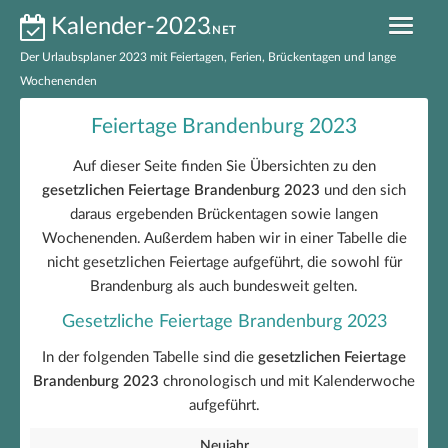
Kalender-2023
.NET
Der Urlaubsplaner 2023 mit Feiertagen, Ferien, Brückentagen und lange
Wochenenden
Kalender 2023 nach Bundesländern
Feiertage Brandenburg 2023
Ferien 2023 nach Bundesländern
Auf dieser Seite finden Sie Übersichten zu den
gesetzlichen Feiertage Brandenburg 2023
und den sich
Feiertage 2023 nach Bundesländern
daraus ergebenden Brückentagen sowie langen
Wochenenden. Außerdem haben wir in einer Tabelle die
Feiertage 2023 Deutschland
nicht gesetzlichen Feiertage aufgeführt, die sowohl für
Brückentage 2023
Brandenburg als auch bundesweit gelten.
Gesetzliche Feiertage Brandenburg 2023
Kalender 2023 zum Ausdrucken
In der folgenden Tabelle sind die
gesetzlichen Feiertage
EXCEL-Kalender 2023
Brandenburg 2023
chronologisch und mit Kalenderwoche
aufgeführt.
Neujahr