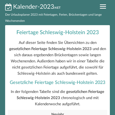
Kalender-2023
.NET
Der Urlaubsplaner 2023 mit Feiertagen, Ferien, Brückentagen und lange
Wochenenden
Kalender 2023 nach Bundesländern
Feiertage Schleswig-Holstein 2023
Ferien 2023 nach Bundesländern
Auf dieser Seite finden Sie Übersichten zu den
gesetzlichen Feiertage Schleswig-Holstein 2023
und den
Feiertage 2023 nach Bundesländern
sich daraus ergebenden Brückentagen sowie langen
Wochenenden. Außerdem haben wir in einer Tabelle die
Feiertage 2023 Deutschland
nicht gesetzlichen Feiertage aufgeführt, die sowohl für
Brückentage 2023
Schleswig-Holstein als auch bundesweit gelten.
Gesetzliche Feiertage Schleswig-Holstein 2023
Kalender 2023 zum Ausdrucken
In der folgenden Tabelle sind die
gesetzlichen Feiertage
EXCEL-Kalender 2023
Schleswig-Holstein 2023
chronologisch und mit
Kalenderwoche aufgeführt.
Neujahr